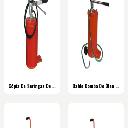
Cópia De Seringas De ÓBalde Bomba De Massa...
Balde Bomba De Óleo Manual