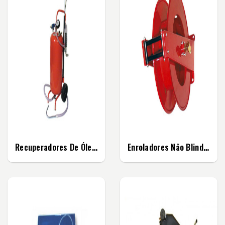
Recuperadores De Óleo Simples
Enroladores Não Blindados Para Mangueiras De...