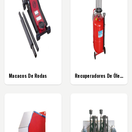
Macacos De Rodas
Recuperadores De Óleo Com Visor