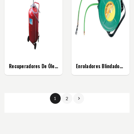
Recuperadores De Óleo Com Aparadeira
Enroladores Blindados Para Mangueiras De Alta...
1
2
