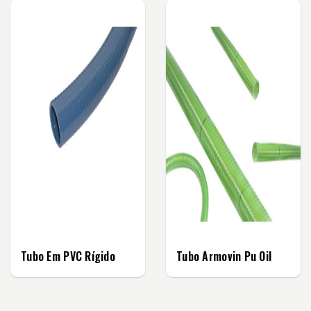
Tubo Em PVC Rígido
Tubo Armovin Pu Oil