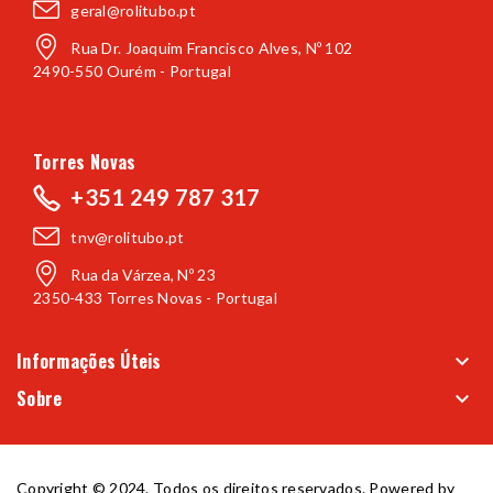
geral@rolitubo.pt
Rua Dr. Joaquim Francisco Alves, Nº 102
2490-550 Ourém - Portugal
Torres Novas
+351 249 787 317
tnv@rolitubo.pt
Rua da Várzea, Nº 23
2350-433 Torres Novas - Portugal
Informações Úteis
keyboard_arrow_down
Sobre
keyboard_arrow_down
Copyright © 2024. Todos os direitos reservados. Powered by