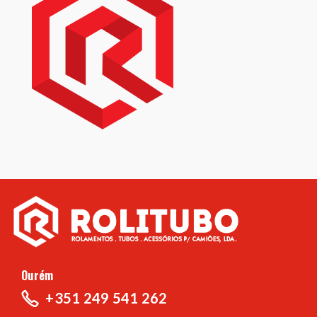
Ourém
+351 249 541 262