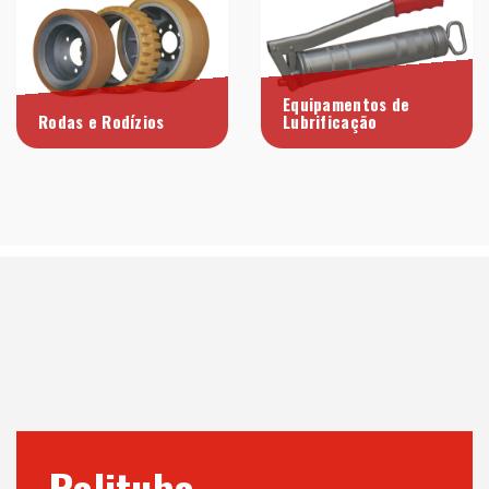
Equipamentos de
Rodas e Rodízios
Lubrificação
Rolitubo